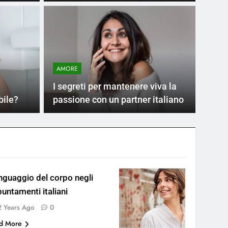
Ago
italiani scelgono i regali
AMORE
i
I segreti per mantenere viva la
no regali romantici con passione e cura.
bile?
passione con un partner italiano
linguaggio del corpo negli
untamenti italiani
2 Years Ago
0
d More