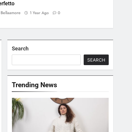
erfetto
Bellaamore
1 Year Ago
0
Search
SEARCH
Trending News