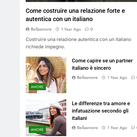
Come costruire una relazione forte e
autentica con un italiano
Bellaamore
1 Year Ago
0
Costruire una relazione autentica con un italiano
richiede impegno.
Come capire se un partner
italiano è sincero
Bellaamore
1 Year Ago
AMORE
Le differenze tra amore e
infatuazione secondo gli
italiani
Bellaamore
1 Year Ago
AMORE