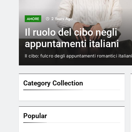
1 Year Ago
AMORE
Come capire se un
appuntamento in Ita
bene
Segnali chiari per valutare il successo 
Category Collection
Popular