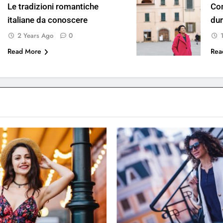
Le tradizioni romantiche
Com
italiane da conoscere
dur
2 Years Ago
0
Read More
Rea
AMORE
AMORE