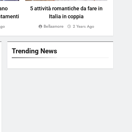
mano
5 attività romantiche da fare in
Come a
ntamenti
Italia in coppia
gli
Bellaamore
Ago
2 Years Ago
Trending News