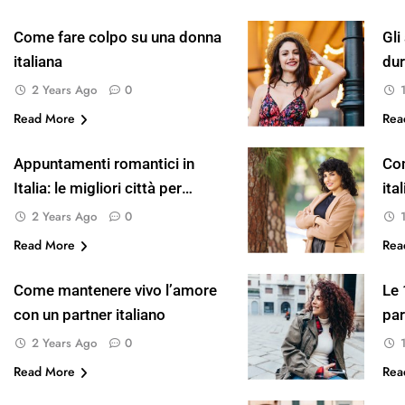
Come fare colpo su una donna
Gli
italiana
dur
sa
2 Years Ago
0
Read More
Rea
Appuntamenti romantici in
Com
Italia: le migliori città per
ita
l’amore
2 Years Ago
0
Read More
Rea
Come mantenere vivo l’amore
Le 
con un partner italiano
par
2 Years Ago
0
Read More
Rea