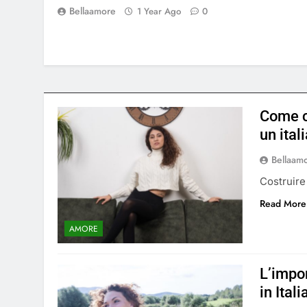
Bellaamore
1 Year Ago
0
Come c
un ital
Bellaam
Costruire
Read More
AMORE
L’impo
in Itali