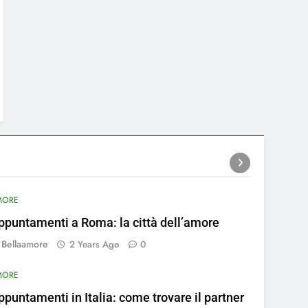
MORE
ppuntamenti a Roma: la città dell’amore
Bellaamore
2 Years Ago
0
MORE
ppuntamenti in Italia: come trovare il partner