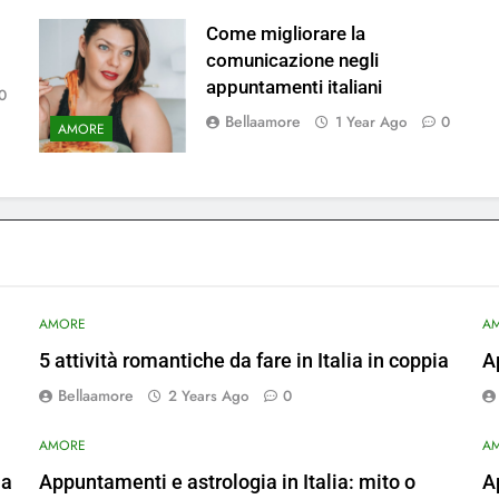
Come migliorare la
comunicazione negli
appuntamenti italiani
0
Bellaamore
1 Year Ago
0
AMORE
AMORE
A
5 attività romantiche da fare in Italia in coppia
A
Bellaamore
2 Years Ago
0
AMORE
A
ia
Appuntamenti e astrologia in Italia: mito o
A