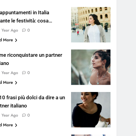
 appuntamenti in Italia
ante le festività: cosa
pere
1 Year Ago
0
d More
e riconquistare un partner
liano
1 Year Ago
0
d More
10 frasi più dolci da dire a un
tner italiano
1 Year Ago
0
d More