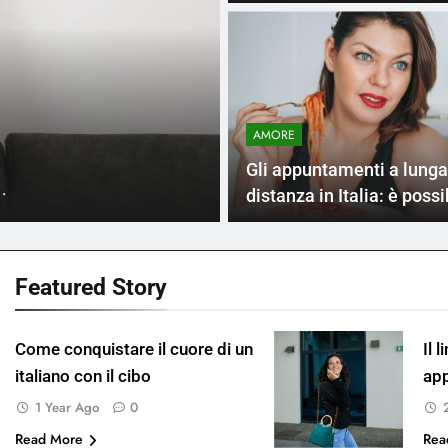
1 Year 
AMORE
Come gli 
AMORE
lia è andato
romantic
Gli appuntamenti a lunga
di un appuntamento.
Gli italiani scelgo
distanza in Italia: è possi
Featured
Story
Come conquistare il cuore di un
Il 
italiano con il cibo
app
1 Year Ago
0
Read More
Rea