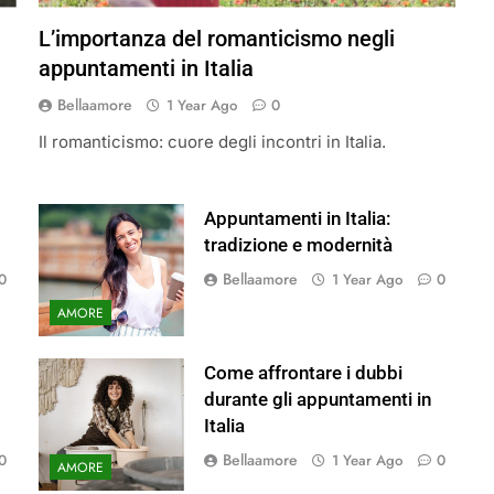
L’importanza del romanticismo negli
appuntamenti in Italia
Bellaamore
1 Year Ago
0
Il romanticismo: cuore degli incontri in Italia.
Appuntamenti in Italia:
tradizione e modernità
Bellaamore
0
1 Year Ago
0
AMORE
Come affrontare i dubbi
durante gli appuntamenti in
Italia
Bellaamore
0
1 Year Ago
0
AMORE