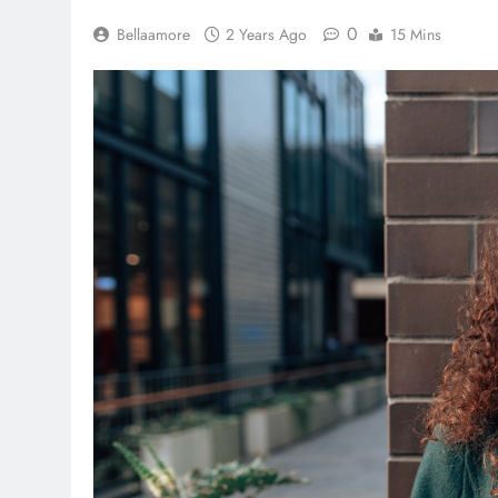
0
Bellaamore
2 Years Ago
15 Mins