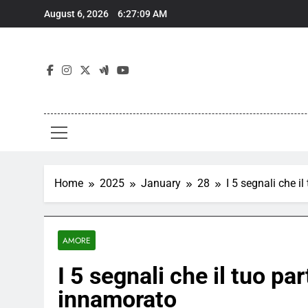
Skip
August 6, 2026
6:27:10 AM
to
content
Home
2025
January
28
I 5 segnali che i
AMORE
I 5 segnali che il tuo pa
innamorato