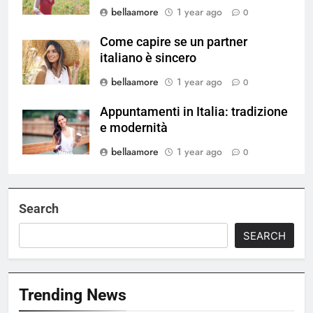
bellaamore
1 year ago
0
Come capire se un partner
italiano è sincero
bellaamore
1 year ago
0
Appuntamenti in Italia: tradizione
e modernità
bellaamore
1 year ago
0
Search
SEARCH
Trending News