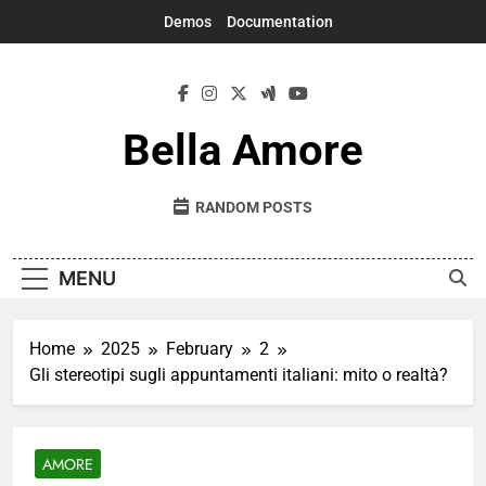
Skip
Demos
Documentation
to
content
Bella Amore
RANDOM POSTS
MENU
Home
2025
February
2
Gli stereotipi sugli appuntamenti italiani: mito o realtà?
AMORE