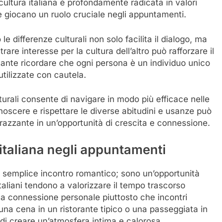
 cultura italiana è profondamente radicata in valori
che giocano un ruolo cruciale negli appuntamenti.
 differenze culturali non solo facilita il dialogo, ma
rare interesse per la cultura dell’altro può rafforzare il
ante ricordare che ogni persona è un individuo unico
utilizzate con cautela.
turali consente di navigare in modo più efficace nelle
noscere e rispettare le diverse abitudini e usanze può
azzante in un’opportunità di crescita e connessione.
 italiana negli appuntamenti
un semplice incontro romantico; sono un’opportunità
italiani tendono a valorizzare il tempo trascorso
la connessione personale piuttosto che incontri
na cena in un ristorante tipico o una passeggiata in
di creare un’atmosfera intima e calorosa.