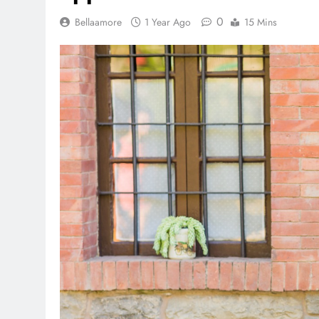
0
Bellaamore
1 Year Ago
15 Mins