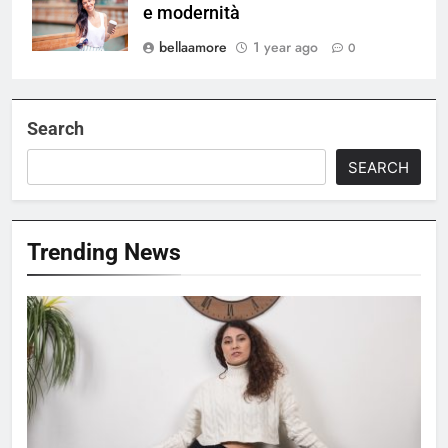
e modernità
bellaamore
1 year ago
0
Search
SEARCH
Trending News